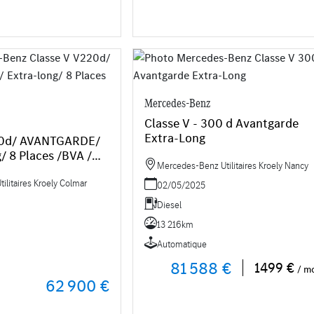
Mercedes-Benz
Classe V - 300 d Avantgarde
Extra-Long
220d/ AVANTGARDE/
g/ 8 Places /BVA /
Mercedes-Benz Utilitaires Kroely Nancy
litaires Kroely Colmar
02/05/2025
Diesel
13 216km
Automatique
81 588 €
1499 €
/ m
62 900 €