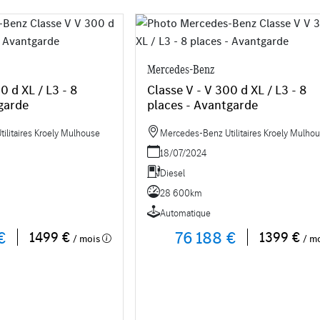
Mercedes-Benz
0 d XL / L3 - 8
Classe V - V 300 d XL / L3 - 8
garde
places - Avantgarde
ilitaires Kroely Mulhouse
Mercedes-Benz Utilitaires Kroely Mulho
18/07/2024
Diesel
28 600km
Automatique
€
76 188 €
1499 €
1399 €
/ mois
/ m