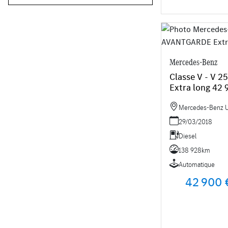
Mercedes-Benz
Classe V - V 
Extra long 42
Mercedes-Benz Uti
29/03/2018
Diesel
138 928km
Automatique
42 900 