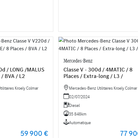
Mercedes-Benz
20d / LONG /MALUS
Classe V - 300d / 4MATIC / 8
 / BVA / L2
Places / Extra-long / L3 /
litaires Kroely Colmar
Mercedes-Benz Utilitaires Kroely Colmar
02/07/2024
Diesel
35 848km
Automatique
59 900 €
77 90