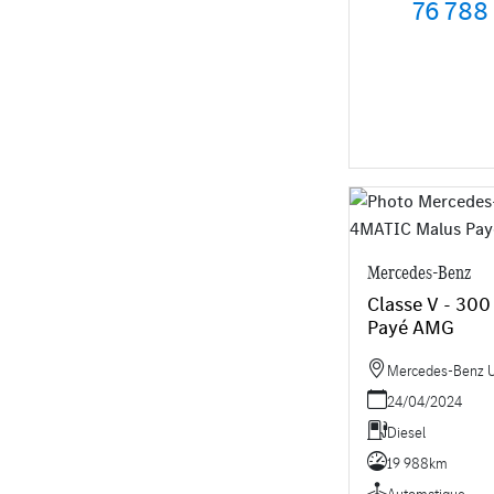
76 788
Mercedes-Benz
Classe V - 30
Payé AMG
Mercedes-Benz Uti
24/04/2024
Diesel
19 988km
Automatique