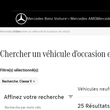
Mercedes-Benz Voiture
Mercedes-AMG
Mercede
Mercedes-Benz
Chercher un véhicule d'occasion en stock
›
Chercher un véhicule d'occasion 
Filtre(s) sélectionné(s):
x
Recherche: Classe V
Véhicules neuf
Affinez votre recherche
25 Résultats
Recherche par mots-clés