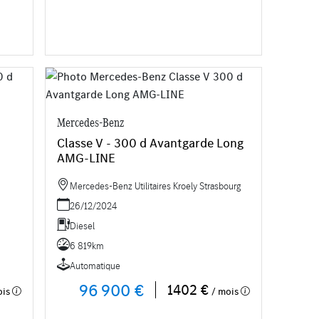
Mercedes-Benz
Classe V - 300 d Avantgarde Long
AMG-LINE
Mercedes-Benz Utilitaires Kroely Strasbourg
26/12/2024
Diesel
6 819km
Automatique
96 900 €
1402 €
ois
/ mois