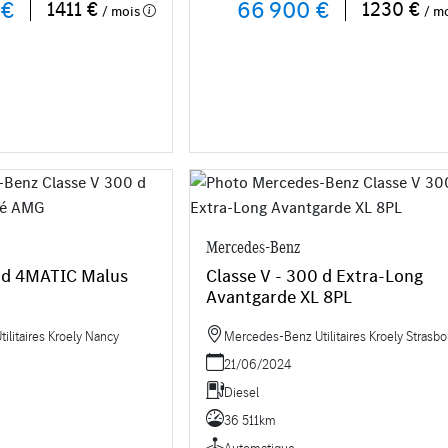
 €
66 900 €
1411 €
1230 €
/ mois
/ m
Mercedes-Benz
0 d 4MATIC Malus
Classe V - 300 d Extra-Long
Avantgarde XL 8PL
litaires Kroely Nancy
Mercedes-Benz Utilitaires Kroely Strasbo
21/06/2024
Diesel
36 511km
Automatique