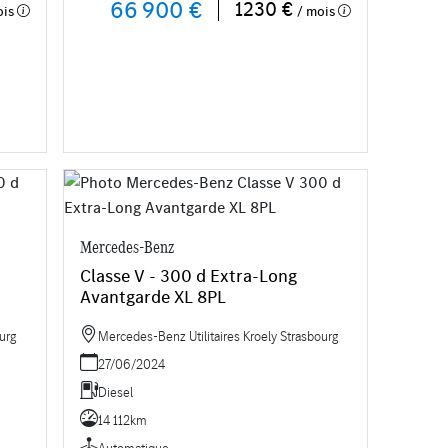
66 900 €
1230 €
ois
/ mois
Mercedes-Benz
Classe V - 300 d Extra-Long
Avantgarde XL 8PL
urg
Mercedes-Benz Utilitaires Kroely Strasbourg
27/06/2024
Diesel
14 112km
Automatique