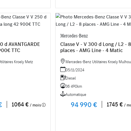
Mercedes-Benz
250 d AVANTGARDE
Classe V - V 300 d Long / L2 - 
 900€ TTC
places - AMG Line - 4 Matic
litaires Kroely Metz
Mercedes-Benz Utilitaires Kroely Mulho
05/11/2024
Diesel
36 490km
Automatique
€
94 990 €
1064 €
1745 €
/ mois
/ m