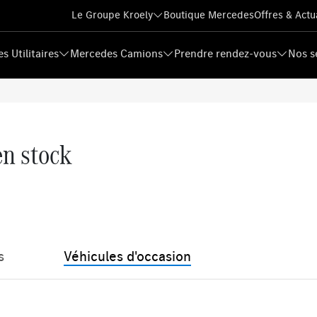
Le Groupe Kroely
Boutique Mercedes
Offres & Actu
s Utilitaires
Mercedes Camions
Prendre rendez-vous
Nos s
en stock
s
Véhicules d'occasion