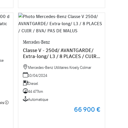
Mercedes-Benz
8
Classe V - 250d/ AVANTGARDE/
Extra-long/ L3 / 8 PLACES / CUIR /
use
BVA/ PAS DE MALUS
Mercedes-Benz Utilitaires Kroely Colmar
10/04/2024
Diesel
44 477km
Automatique
ois
66 900 €