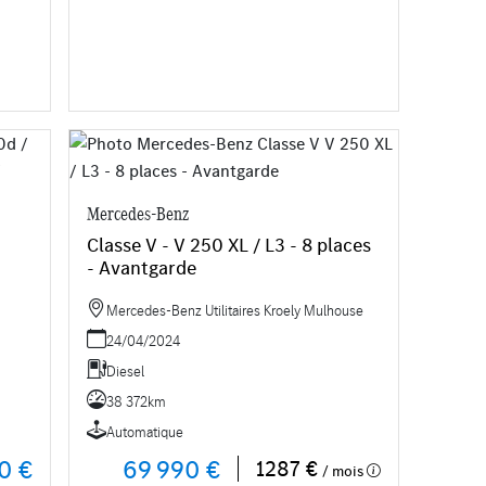
Mercedes-Benz
Classe V - V 250 XL / L3 - 8 places
- Avantgarde
Mercedes-Benz Utilitaires Kroely Mulhouse
24/04/2024
Diesel
38 372km
Automatique
0 €
69 990 €
1287 €
/ mois