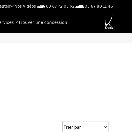
alités
Nos vidéos
03 67 72 03 92
03 67 80 11 46
ervices
Trouver une concession