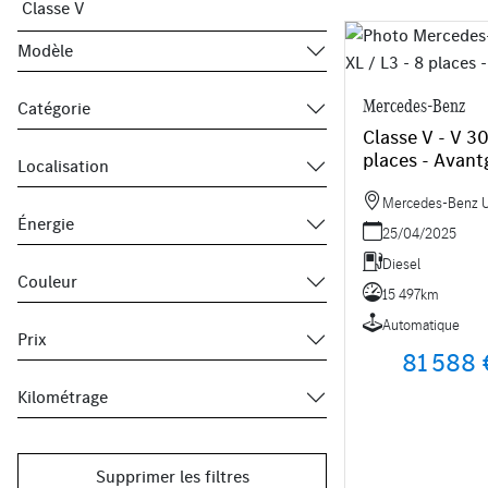
Modèle
Mercedes-Benz
Catégorie
Classe V - V 30
places - Avant
Localisation
Mercedes-Benz Ut
Énergie
25/04/2025
Diesel
Couleur
15 497km
Automatique
Prix
81 588 
Kilométrage
Supprimer les filtres