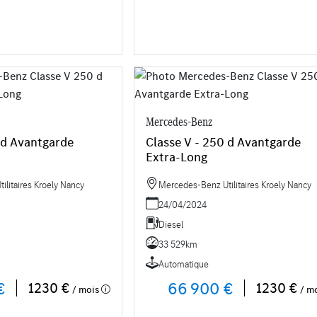
Mercedes-Benz
 d Avantgarde
Classe V - 250 d Avantgarde
Extra-Long
litaires Kroely Nancy
Mercedes-Benz Utilitaires Kroely Nancy
24/04/2024
Diesel
33 529km
Automatique
€
66 900 €
1230 €
1230 €
/ mois
/ m