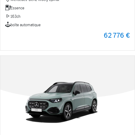
Essence
163ch
boîte automatique
62 776 €