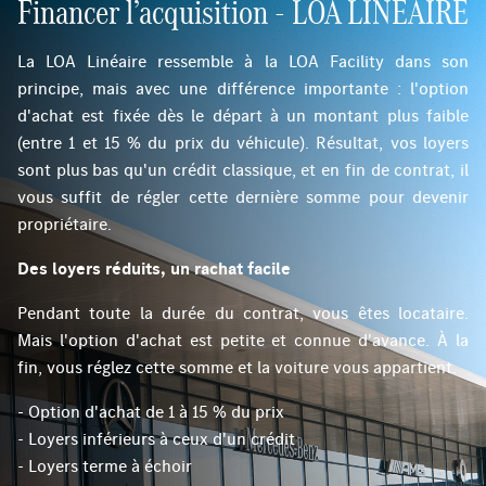
Financer l’acquisition - LOA LINÉAIRE
La LOA Linéaire ressemble à la LOA Facility dans son
principe, mais avec une différence importante : l'option
d'achat est fixée dès le départ à un montant plus faible
(entre 1 et 15 % du prix du véhicule). Résultat, vos loyers
sont plus bas qu'un crédit classique, et en fin de contrat, il
vous suffit de régler cette dernière somme pour devenir
propriétaire.
Des loyers réduits, un rachat facile
Pendant toute la durée du contrat, vous êtes locataire.
Mais l'option d'achat est petite et connue d'avance. À la
fin, vous réglez cette somme et la voiture vous appartient.
- Option d'achat de 1 à 15 % du prix
- Loyers inférieurs à ceux d'un crédit
- Loyers terme à échoir