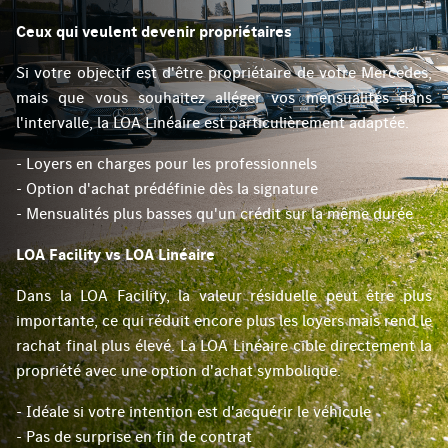
Ceux qui veulent devenir propriétaires
Si votre objectif est d'être propriétaire de votre Mercedes,
mais que vous souhaitez alléger vos mensualités dans
l'intervalle, la LOA Linéaire est particulièrement adaptée.
- Loyers en charges pour les professionnels
- Option d'achat prédéfinie dès la signature
- Mensualités plus basses qu'un crédit sur la même durée
LOA Facility vs LOA Linéaire
Dans la LOA Facility, la valeur résiduelle peut être plus
importante, ce qui réduit encore plus les loyers mais rend le
rachat final plus élevé. La LOA Linéaire cible directement la
propriété avec une option d'achat symbolique.
- Idéale si votre intention est d'acquérir le véhicule
- Pas de surprise en fin de contrat