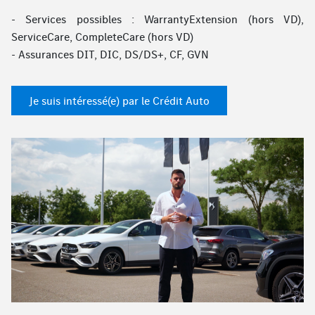
- Services possibles : WarrantyExtension (hors VD),
ServiceCare, CompleteCare (hors VD)
- Assurances DIT, DIC, DS/DS+, CF, GVN
Je suis intéressé(e) par le Crédit Auto