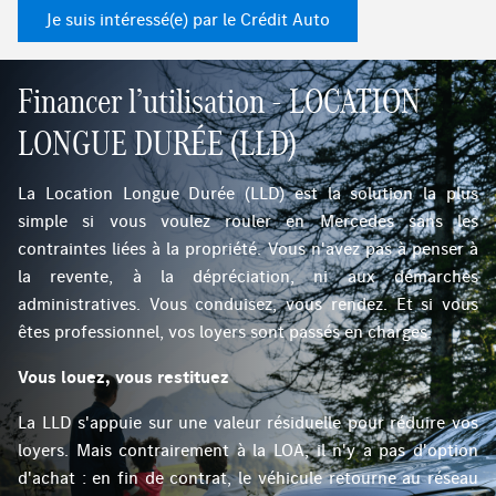
Je suis intéressé(e) par le Crédit Auto
Financer l’utilisation - LOCATION
LONGUE DURÉE (LLD)
La Location Longue Durée (LLD) est la solution la plus
simple si vous voulez rouler en Mercedes sans les
contraintes liées à la propriété. Vous n'avez pas à penser à
la revente, à la dépréciation, ni aux démarches
administratives. Vous conduisez, vous rendez. Et si vous
êtes professionnel, vos loyers sont passés en charges.
Vous louez, vous restituez
La LLD s'appuie sur une valeur résiduelle pour réduire vos
loyers. Mais contrairement à la LOA, il n'y a pas d'option
d'achat : en fin de contrat, le véhicule retourne au réseau