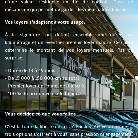
d'une valeur résiduelle en fin de contrat. C'est ce
mécanisme qui permet de garder des mensualités basses.
Vos loyers s'adaptent à votre usage.
À la signature, on définit ensemble une durée, un
kilométrage et un éventuel premier loyer majoré. Ce cadre
détermine le montant de vos loyers mensuels. Pas de
surprise.
- Durée de 13 à 49 mois
- De 15 000 à 150 000 km au total
- Premier loyer optionnel de 0 à 50 %
- 100 % du prix du véhicule financé
Vous décidez ce que vous faites
C'est là toute la liberté de la LOA Facility. Arrivé au terme,
trois options s'offrent à vous, sans pression ni engagement