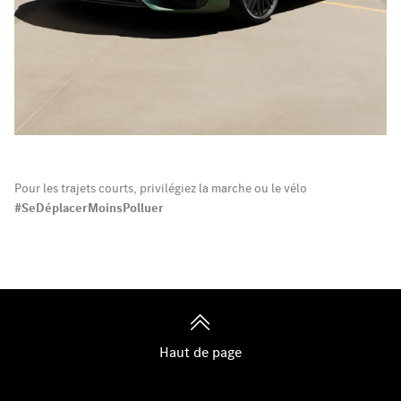
Pour les trajets courts, privilégiez la marche ou le vélo
#SeDéplacerMoinsPolluer
Haut de page