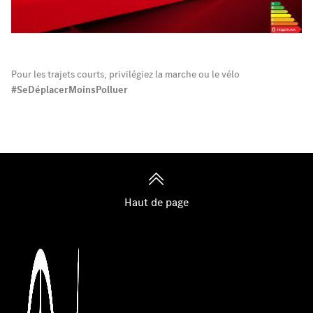
Pour les trajets courts, privilégiez la marche ou le vélo
#SeDéplacerMoinsPolluer
Haut de page