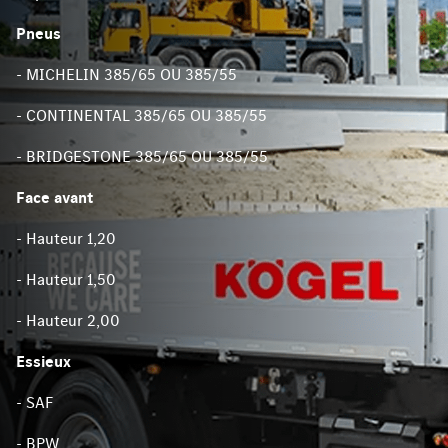
Pneus
- MICHELIN 385/65 OU 385/55
- CONTINENTAL 385/65 OU 385/55
- BRIDGESTONE 385/65 OU 385/55
Face avant
- Hauteur 1,20
- Hauteur 1,50
- Hauteur 2,00
Essieux
- SAF
- BPW