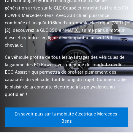
La technologie hybride rechargeable de troisième
génération arrive sur le GLE Coupé et enrichit l’offre des EQ
POWER Mercedes-Benz. Avec 333 ch en puissance
combinée et jusqu’à 106km d’autonomie électrique (WLTP)
[2], découvrez le GLE 350 e 4MATIC, animé par un moteur
diesel 4 cylindres en ligne développant à lui seul 194
chevaux.
Ce véhicule profite de tous les avantages des véhicules de
la gamme des EQ Power avec un mode de conduite dédié «
ECO Assist » qui permettra de profiter pleinement des
capacités du véhicule, tout le long du trajet. Comment allier
le plaisir de la conduite électrique à la polyvalence au
quotidien !
En savoir plus sur la mobilité électrique Mercedes-
Benz