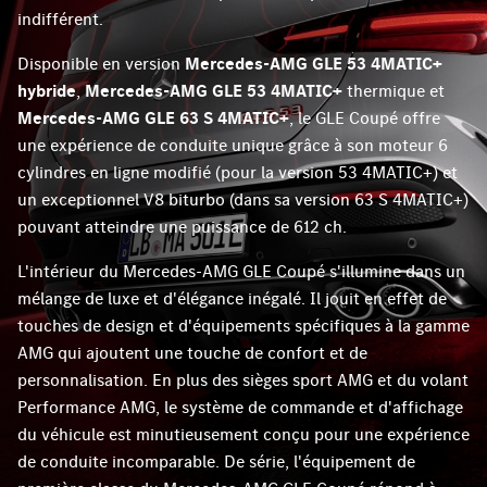
indifférent.
Disponible en version
Mercedes-AMG GLE 53 4MATIC+
hybride
,
Mercedes-AMG GLE 53 4MATIC+
thermique et
Mercedes-AMG GLE 63 S 4MATIC+
, le GLE Coupé offre
une expérience de conduite unique grâce à son moteur 6
cylindres en ligne modifié (pour la version 53 4MATIC+) et
un exceptionnel V8 biturbo (dans sa version 63 S 4MATIC+)
pouvant atteindre une puissance de 612 ch.
L'intérieur du Mercedes-AMG GLE Coupé s'illumine dans un
mélange de luxe et d'élégance inégalé. Il jouit en effet de
touches de design et d'équipements spécifiques à la gamme
AMG qui ajoutent une touche de confort et de
personnalisation. En plus des sièges sport AMG et du volant
Performance AMG, le système de commande et d'affichage
du véhicule est minutieusement conçu pour une expérience
de conduite incomparable. De série, l'équipement de