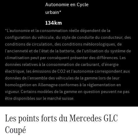
Autonomie en Cycle
urbain*
134km
*L’autonomie et la consommation réelle dépendent de la
configuration du véhicule, du style de conduite du conducteur, des
conditions de circulation, des conditions météorologiques, de
l’ancienneté et de l’état de la batterie, de l’utilisation du système de
climatisation peut par conséquent présenter des différences. Les
données relatives à la consommation de carburant, d'énergie
électrique, les émissions de CO2 et l’autonomie correspondent aux
données de l’ensemble des véhicules de la gamme lors de leur
homologation en Allemagne conformes à la réglementation en
vigueur. Certains modèles de la gamme en question peuvent ne pas
être disponibles sur le marché suisse.
Les points forts du Mercedes GLC
Coupé