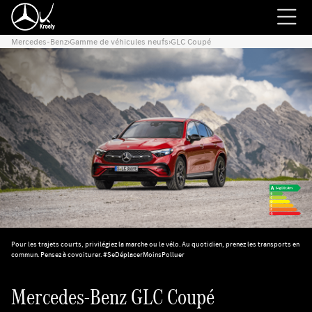
Mercedes-Benz
›
Gamme de véhicules neufs
›
GLC Coupé
Pour les trajets courts, privilégiez la marche ou le vélo. Au quotidien, prenez les transports en
commun. Pensez à covoiturer. #SeDéplacerMoinsPolluer
Mercedes-Benz GLC Coupé