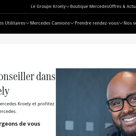
Le Groupe Kroely
Boutique Mercedes
Offres & Actu
s Utilitaires
Mercedes Camions
Prendre rendez-vous
Nos s
onseiller dans
ely
ercedes Kroely et profitez
ercedes.
rgeons de vous