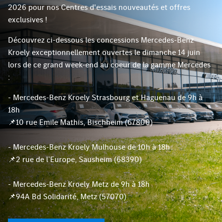
2026 pour nos Centres d'essais nouveautés et offres
exclusives !
Découvrez ci-dessous les concessions Mercedes-Benz
Kroely exceptionnellement ouvertes le dimanche 14 juin
lors de ce grand week-end au coeur de la gamme Mercedes
:
- Mercedes-Benz Kroely Strasbourg et Haguenau de 9h à
18h
📌10 rue Emile Mathis, Bischheim (67800)
- Mercedes-Benz Kroely Mulhouse de 10h à 18h
📌2 rue de l’Europe, Sausheim (68390)
- Mercedes-Benz Kroely Metz de 9h à 18h
📌94A Bd Solidarité, Metz (57070)