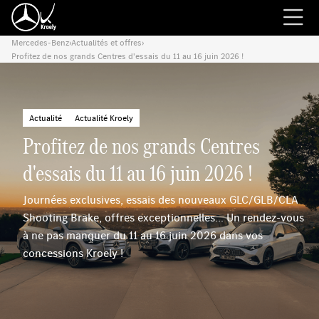
Mercedes-Benz
›
Actualités et offres
›
Profitez de nos grands Centres d'essais du 11 au 16 juin 2026 !
Actualité
Actualité Kroely
Profitez de nos grands Centres
d'essais du 11 au 16 juin 2026 !
Journées exclusives, essais des nouveaux GLC/GLB/CLA
Shooting Brake, offres exceptionnelles... Un rendez-vous
à ne pas manquer du 11 au 16 juin 2026 dans vos
concessions Kroely !