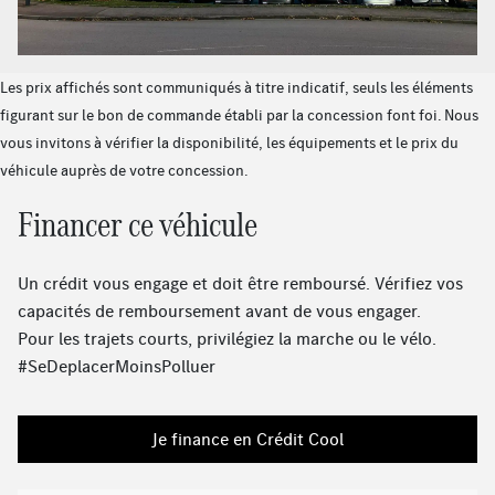
Ciel de pavillon en tissu noir
Système multimédia MBUX
Radio digitale
Les prix affichés sont communiqués à titre indicatif, seuls les éléments
Pare soleil avec mirroir de courtoisie éclairé
figurant sur le bon de commande établi par la concession font foi. Nous
Sièges arrière à réglage longitudinal
vous invitons à vérifier la disponibilité, les équipements et le prix du
Climatisation automatique THERMOTRONIC
véhicule auprès de votre concession.
Assistant de feux de route Plus
Projecteurs MULTIBEAM LED
Financer ce véhicule
Train de roulement confort avec châssis surbaissé
Pack USB Plus
Un crédit vous engage et doit être remboursé. Vérifiez vos
Vide-poche sur la console centrale avec couvercle à
capacités de remboursement avant de vous engager.
enrouleur
Pour les trajets courts, privilégiez la marche ou le vélo.
Kit carrosserie AMG
#SeDeplacerMoinsPolluer
Assistant intérieur MBUX
Prééquipement pour radio digitale
Sièges sport
Je finance en Crédit Cool
Vitrage athermique foncé
Système de sonorisation Advanced