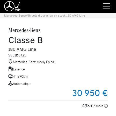
Mercedes-Benz
›
Véhicule d'occasion en stock
›
180 AMG Line
Mercedes-Benz
Classe B
180 AMG Line
S6E1116721
Mercedes-Benz Kroely Epinal
Essence
44 890km
Automatique
30 950 €
493 €
/ mois