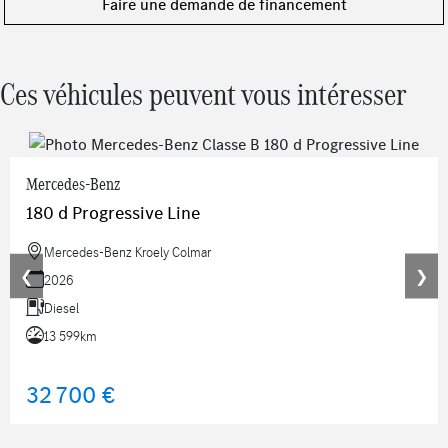
Faire une demande de financement
Pack Rétroviseurs
Pack Sport Black
Pack Hiver
Ces véhicules peuvent vous intéresser
Navigation MBUX Premium
Pack Premium Plus avec services connectés
AMG Line Premium Plus
Réalité augmentée pour le système multimédia MBUX
Mercedes-Benz
Soutien lombaire à 4 réglages
180 d Progressive Line
Prise 12V dans l'espace de chargement
Baguettes de seuil éclairées avec monogramme
Mercedes-Benz Kroely Colmar
« Mercedes-Benz »
❮
❯
2026
Pack Confort sièges
Diesel
Pack Visibilité
13 599km
32 700 €