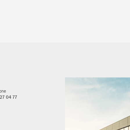
Pavé tactile Touchpad
Vide-poche sur la console cent
Aide active au stationnemen
Prise 12V dans l'espace de ch
Airbags latéraux à l’arrière
Caméras panoramiques 360°
es services connectés
Réalité augmentée pour le sy
Pack Rétroviseurs
ce
AMG Line
Pack Compartiment de charg
Fonctionnalités élargies MBUX
Siège conducteur à réglages é
Pack stationnement avec cam
one
Intégration Smartphone
27 04 77
Préinstallation pour Live Traff
Inserts décoratifs façon carb
Soutien lombaire à 4 réglages
es gris trémolite/naturel
Rétroviseurs extérieurs rabatt