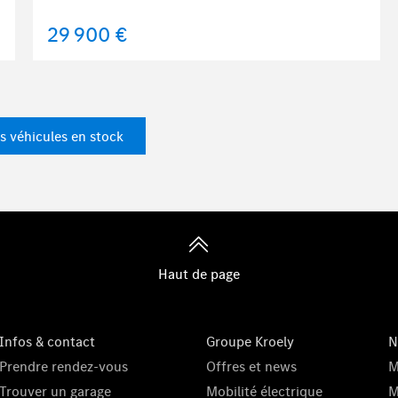
29 900 €
s véhicules en stock
Haut de page
Infos & contact
Groupe Kroely
N
Prendre rendez-vous
Offres et news
M
Trouver un garage
Mobilité électrique
M