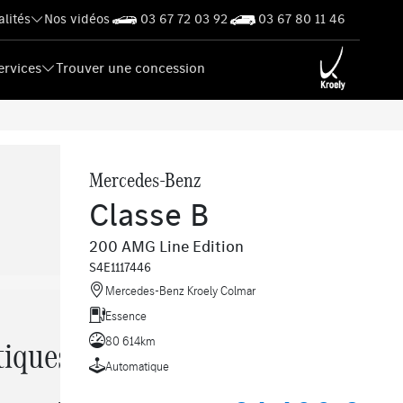
alités
Nos vidéos
03 67 72 03 92
03 67 80 11 46
ervices
Trouver une concession
Mercedes-Benz
Classe B
200 AMG Line Edition
S4E1117446
Mercedes-Benz Kroely Colmar
Essence
tiques
80 614km
Automatique