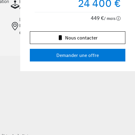
24 400 €
ation
Boîte
Automatique
449 €
/ mois
Localisation
Mercedes-Benz Kroely
Colmar
Nous contacter
Demander une offre