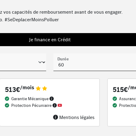
iez vos capacités de remboursement avant de vous engager.
vélo. #SeDeplacerMoinsPolluer
Je finance en Crédit
Durée
/mois
/m
513€
515€
Garantie Mécanique
Assuranc
Protection Pécuniaire
Protecti
Mentions légales