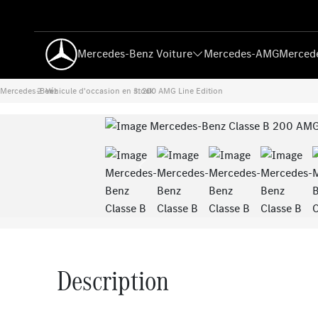
Mercedes-Benz Voiture
Mercedes-AMG
Mercede
Mercedes-Benz
Véhicule d'occasion en stock
›
200 AMG Line Edition
›
Previous
Description