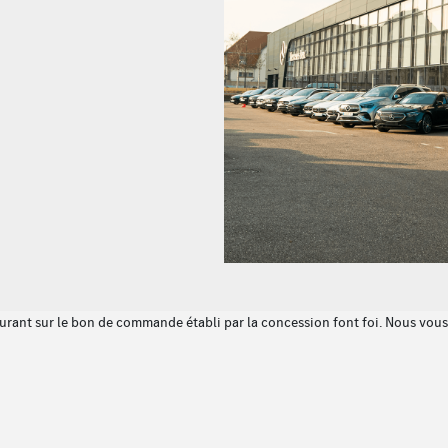
Prééquipement pour radio digi
Climatisation automatique T
gurant sur le bon de commande établi par la concession font foi. Nous vous i