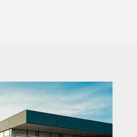
rale avec couvercle à enrouleur
t avec PARKTRONIC
argement
stème multimédia MBUX
ement
lectriques avec fonction Mémoires
éras panoramiques
ic Information
one
ables et déployables électriquement