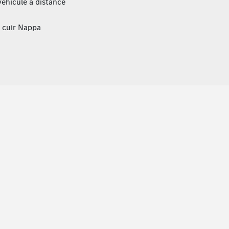
éhicule à distance
n cuir Nappa
tesse
écran 10,25''
e 7G-DCT
e pluie
s
c châssis surbaissé