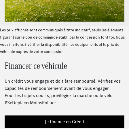
MBUX système multimédia
Climatisation automatique THERMOTRONIC
Assistant de feux de route Plus
Prise de recharge
Les prix affichés sont communiqués à titre indicatif, seuls les éléments
Projecteurs MULTIBEAM LED
figurant sur le bon de commande établi par la concession font foi. Nous
Rampes de toit noires
vous invitons à vérifier la disponibilité, les équipements et le prix du
Vide-poche sur la console centrale avec couvercle à
véhicule auprès de votre concession.
enrouleur
Chargeur embarqué 7,4 kW AC
Financer ce véhicule
Kit carrosserie AMG
Prééquipement pour radio digitale
Un crédit vous engage et doit être remboursé. Vérifiez vos
Sièges sport
capacités de remboursement avant de vous engager.
Vitrage athermique foncé
Pour les trajets courts, privilégiez la marche ou le vélo.
Ecran média 10,25''
#SeDeplacerMoinsPolluer
HANDS-FREE ACCESS
Sièges conducteur et passager avant chauffants
Eclairage d'ambiance
Je finance en Crédit
KEYLESS-GO