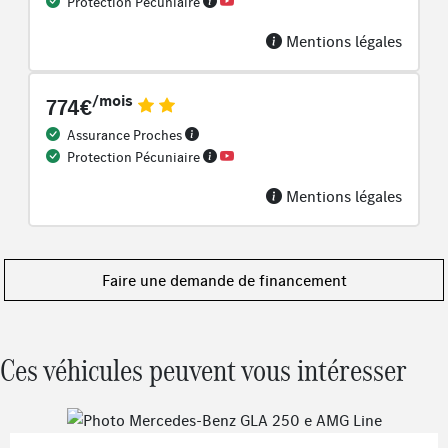
Protection Pécuniaire
Pack Premium Plus
Jantes alliage AMG 50,8 cm (20") multibranches Noir /
Mentions légales
rebord de jante argent
Préclimatisation
/mois
774€
Réalité augmentée pour le système multimédia MBUX
Assurance Proches
Soutien lombaire à 4 réglages
Protection Pécuniaire
Prise 12V dans l'espace de chargement
Baguettes de seuil éclairées avec monogramme
Mentions légales
« Mercedes-Benz »
Pack Confort sièges
Capot moteur actif
Faire une demande de financement
Pack Visibilité
Ces véhicules peuvent vous intéresser