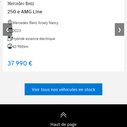
Mercedes-Benz
250 e AMG Line
Mercedes-Benz Kroely Nancy
❮
❯
2023
Hybride essence électrique
43 986km
37 990 €
Voir tous nos véhicules en stock
Haut de page