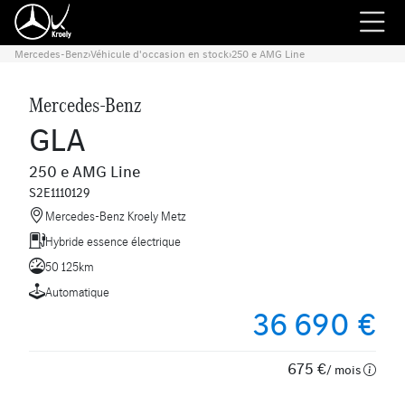
Mercedes-Benz
›
Véhicule d'occasion en stock
›
250 e AMG Line
Mercedes-Benz
GLA
250 e AMG Line
S2E1110129
Mercedes-Benz Kroely Metz
Hybride essence électrique
50 125km
Automatique
36 690 €
675 €
/ mois