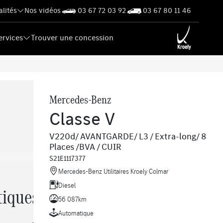
alités
Nos vidéos
03 67 72 03 92
03 67 80 11 46
ervices
Trouver une concession
Mercedes-Benz
Classe V
V220d/ AVANTGARDE/ L3 / Extra-long/ 8
Places /BVA / CUIR
S21E1117377
Mercedes-Benz Utilitaires Kroely Colmar
Diesel
tiques
56 087km
Automatique