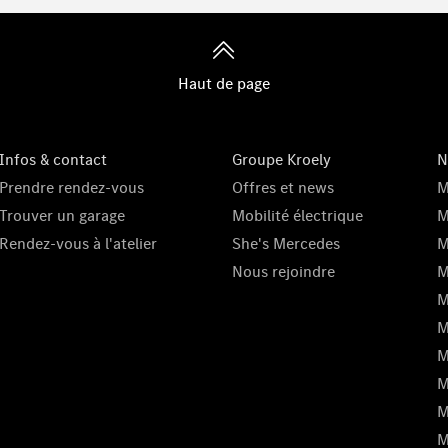
Haut de page
Infos & contact
Groupe Kroely
N
Prendre rendez-vous
Offres et news
M
Trouver un garage
Mobilité électrique
M
Rendez-vous à l'atelier
She's Mercedes
M
Nous rejoindre
M
M
M
M
M
M
M