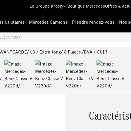
Le Groupe Kroely
Boutique Mercedes
Offres & Actu
s Utilitaires
Mercedes Camions
Prendre rendez-vous
Nos s
s /BVA / CUIR
Next
Caractéris