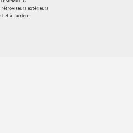
e TEMPMATIC
 rétroviseurs extérieurs
t et à l'arrière
 compartiment passagers
s alternatifs XTL/HVO
les branches
tesse TEMPOMAT
rriere
tables automatiquement