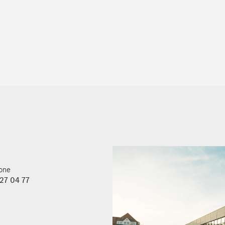
z éclairé
Vitres teintées arrière et sur l
Climatiseur semi-automatique
Réservoir de carburant grand 
Zone climatique 2 (tempéré)
Avertisseur de franchissement 
Prise 12 V dans le compartime
Moteur OM 654 DE 20 LA de 12
Intelligent Light System à LED
 jour/nuit automatique
Navigation
avant
Caméra de recul
Volant réglable en hauteur et
Pack intégration smartphone
one
27 04 77