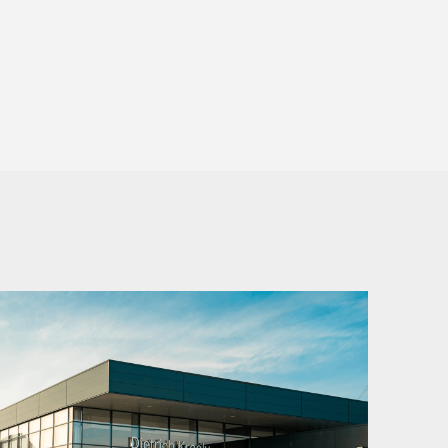
es côtés
 TEMPMATIC à l'arrière
format
de ligne
nt de chargement
0 kW (163 ch) à 3 800 tr/min
 en profondeur