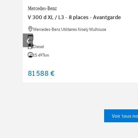
Mercedes-Benz
V 300 d XL / L3 - 8 places - Avantgarde
Mercedes-Benz Utilitaires Kroely Mulhouse
❮
Diesel
15 497km
81 588 €
Voir tous no