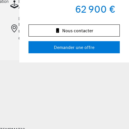
ation
Boîte
62 900 €
Automatique
Localisation
Mercedes-Benz
Nous contacter
Utilitaires Kroely
Colmar
Demander une offre