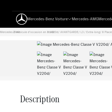
Mercedes-Benz Voiture
Mercedes-AMG
Mercede
Mercedes-Benz
Véhicule d'occasion en stock
›
V220d/ AVANTGARDE/ L3 / Extra-long/ 8 Place
›
Previous
Description