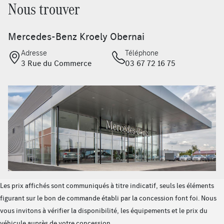
Nous trouver
Services de charge et services à distance Plus
Palettes de changements de rapports galvanisées
Mercedes-Benz Kroely Obernai
Instrumentation digitale avec écran 10,25''
Système de contrôle de la pression des pneumatiques
Adresse
Téléphone
Suspensions confort
3 Rue du Commerce
03 67 72 16 75
Rétroviseurs extérieurs rabattables et déployables
électriquement
Avertisseur de limitation de vitesse
Ciel de pavillon en tissu noir
Système multimédia MBUX
Radio digitale
Pare soleil avec mirroir de courtoisie éclairé
Climatisation automatique THERMOTRONIC
Pre-installation pour DISTRONIC
Assistant de feux de route
Les prix affichés sont communiqués à titre indicatif, seuls les éléments
Prise de recharge
figurant sur le bon de commande établi par la concession font foi. Nous
Protection partiel de transport
vous invitons à vérifier la disponibilité, les équipements et le prix du
Rampes de toit noires
véhicule auprès de votre concession.