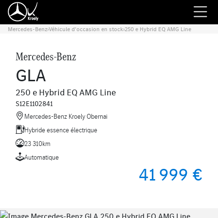
Mercedes-Benz
›
Véhicule d'occasion en stock
›
250 e Hybrid EQ AMG Line
Mercedes-Benz
GLA
250 e Hybrid EQ AMG Line
S12E1102841
Mercedes-Benz Kroely Obernai
Hybride essence électrique
23 310km
Automatique
41 999 €