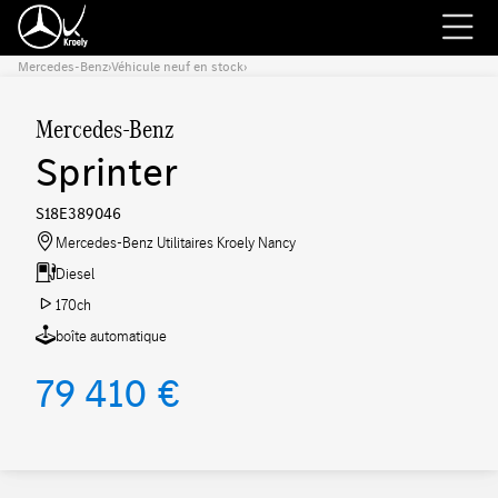
Mercedes-Benz
›
Véhicule neuf en stock
›
Mercedes-Benz
Sprinter
S18E389046
Mercedes-Benz Utilitaires Kroely Nancy
Diesel
170ch
boîte automatique
79 410 €