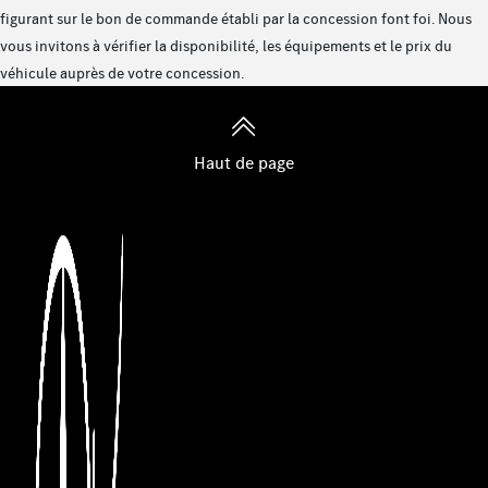
Relais de coupure pour batterie supplémentaire
figurant sur le bon de commande établi par la concession font foi. Nous
Avertisseur oubli ceinture sécurité siège passager
vous invitons à vérifier la disponibilité, les équipements et le prix du
Avertisseur oubli ceinture sécurité conducteur
véhicule auprès de votre concession.
Génération modèle 1
Véhicule avec direction à gauche
Batterie AGM 12 V 95 Ah
Haut de page
Rangements cabine au-dessus conducteur et passager
Détecteur de pluie
Prééquipement PSM
Feux de position latéraux
Marque de pneu Continental (10)
Variante de poids 3 500 kg
Prise électrique de remorque à 13 broches
Vitres teintées et bandeau pare-soleil sur pare-brise
Tissu Maturin noir
Indicateur de température extérieure
Rétroviseurs extérieurs chauffants à réglage électrique
Détecteur de somnolence ATTENTION ASSIST