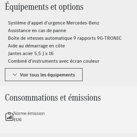
Équipements et options
Système d'appel d'urgence Mercedes-Benz
Assistance en cas de panne
Boîte de vitesses automatique 9 rapports 9G-TRONIC
Aide au démarrage en côte
Jantes acier 5,5 J x 16
Combiné d'instruments avec écran couleur
Caméra conducteur
Voir tous les équipements
Homologation N1
Superstructure arr. réhaussée pour chargement lourd
Code de controle usine 065
Consommations et émissions
Rapport de pont i = 3,923
Prééquipement pr charge remorquée jusqu'à 3500 kg
Norme émission
Mercedes-Benz MobiloVan avec carnet de maintenance en
EU6
ligne et garantie anticorrosion
Cadre de grille de calandre ton carrosserie