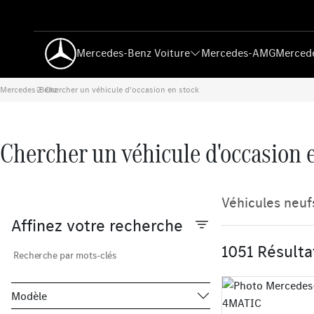
Mercedes-Benz Voiture
Mercedes-AMG
Mercede
Mercedes-Benz
Chercher un véhicule d'occasion en stock
›
Chercher un véhicule d'occasion 
Véhicules neuf
Affinez votre recherche
1051 Résulta
Recherche par mots-clés
Modèle