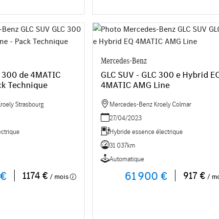
Mercedes-Benz
C 300 de 4MATIC
GLC SUV - GLC 300 e Hybrid EQ
ck Technique
4MATIC AMG Line
oely Strasbourg
Mercedes-Benz Kroely Colmar
27/04/2023
ectrique
Hybride essence électrique
31 037km
Automatique
 €
61 900 €
1174 €
917 €
/ mois
/ m