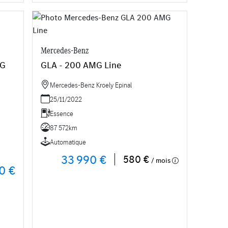
Mercedes-Benz
MG
GLA - 200 AMG Line
Mercedes-Benz Kroely Epinal
25/11/2022
Essence
87 572km
Automatique
33 990 €
580 €
/ mois
0 €