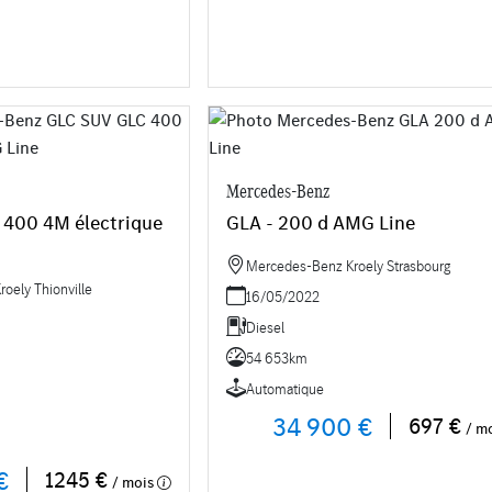
Mercedes-Benz
 400 4M électrique
GLA - 200 d AMG Line
Mercedes-Benz Kroely Strasbourg
oely Thionville
16/05/2022
Diesel
54 653km
Automatique
34 900 €
697 €
/ m
€
1245 €
/ mois