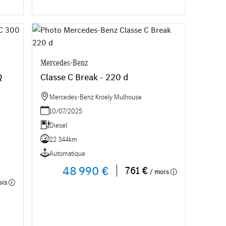
Mercedes-Benz
Classe C Break - 220 d
Mercedes-Benz Kroely Mulhouse
10/07/2025
Diesel
22 344km
Automatique
48 990 €
761 €
/ mois
ois