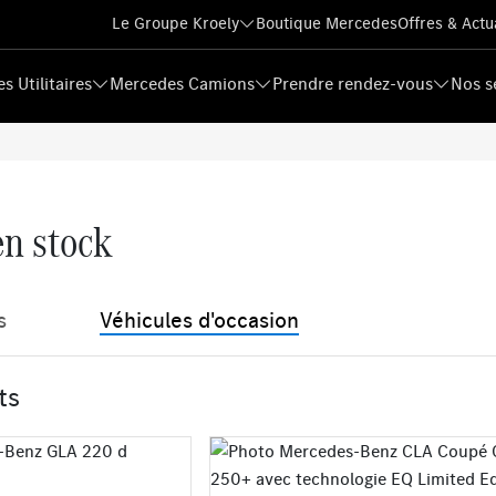
Le Groupe Kroely
Boutique Mercedes
Offres & Actu
s Utilitaires
Mercedes Camions
Prendre rendez-vous
Nos s
en stock
s
Véhicules d'occasion
ts