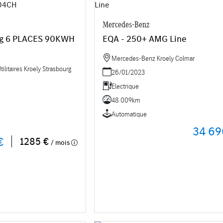
Mercedes-Benz
ng 6 PLACES 90KWH
EQA - 250+ AMG Line
Mercedes-Benz Kroely Colmar
litaires Kroely Strasbourg
26/01/2023
Electrique
48 009km
Automatique
34 69
€
1285 €
/ mois