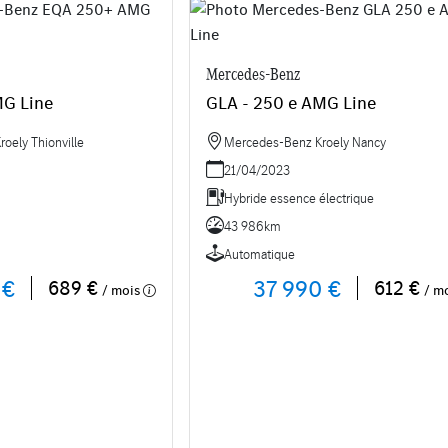
Mercedes-Benz
G Line
GLA - 250 e AMG Line
oely Thionville
Mercedes-Benz Kroely Nancy
21/04/2023
Hybride essence électrique
43 986km
Automatique
 €
37 990 €
689 €
612 €
/ mois
/ m