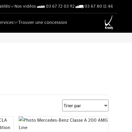
alités
Nos vidéos
03 67 72 03 92
03 67 80 11 46
ervices
Trouver une concession