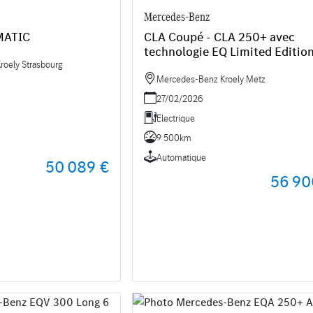
Mercedes-Benz
MATIC
CLA Coupé - CLA 250+ avec
technologie EQ Limited Editio
oely Strasbourg
Mercedes-Benz Kroely Metz
27/02/2026
Electrique
9 500km
Automatique
50 089 €
56 90