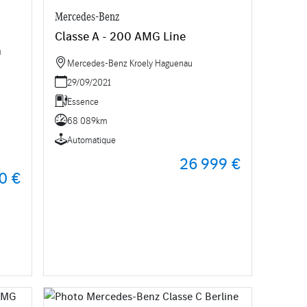
Mercedes-Benz
Classe A - 200 AMG Line
n
Mercedes-Benz Kroely Haguenau
29/09/2021
Essence
68 089km
Automatique
26 999 €
0 €