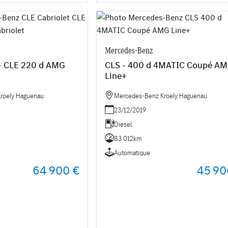
Mercedes-Benz
 - CLE 220 d AMG
CLS - 400 d 4MATIC Coupé A
Line+
roely Haguenau
Mercedes-Benz Kroely Haguenau
23/12/2019
Diesel
83 012km
Automatique
64 900 €
45 90